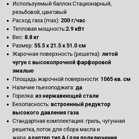
Используемый баллон:Стационарный,
резьбовой, цанговый
Расход газа (max):
200 г/час
Тепловая мощность:
2.9 кВт
Вес:
8.8 кг
Размер:
55.5 х 21.5 х 51.0 см
Жарочная поверхность (решетка):
литой
чугун с высокопрочной фарфоровой
эмалью
Площадь жарочной поверхности:
1065 кв. см
Наличие пьезоподжига:
да
Горелка:
из нержавеющей стали
Безопасность:
встроенный редуктор
высокого давления газа
Стандартная комплектация: гриль, чугунная
решетка, лоток для сбора масла и
жира,
адаптер тип А (для подключения