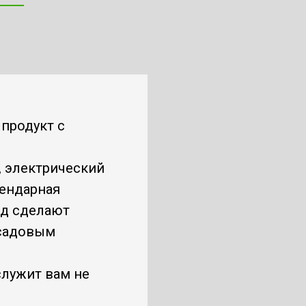
 продукт с
, электрический
гендарная
ид сделают
 садовым
служит вам не