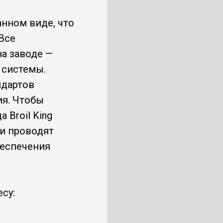
анном виде, что
Все
на заводе —
 системы.
ндартов
ия. Чтобы
 Broil King
и проводят
беспечения
су: