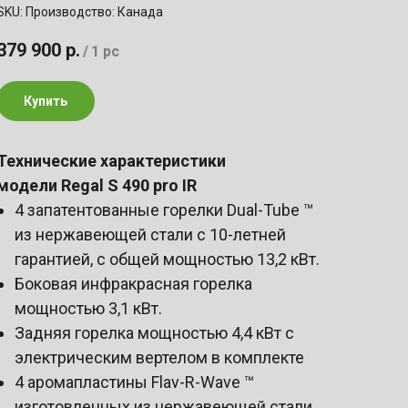
SKU:
Производство: Канада
379 900
р.
/
1 pc
Купить
Технические характеристики
модели Regal
S 490 pro IR
4 запатентованные горелки Dual-Tube ™
из нержавеющей стали с 10-летней
гарантией, с общей мощностью 13,2 кВт.
Боковая инфракрасная горелка
мощностью 3,1 кВт.
Задняя горелка мощностью 4,4 кВт с
электрическим вертелом в комплекте
4 аромапластины Flav-R-Wave ™
изготовленных из нержавеющей стали.