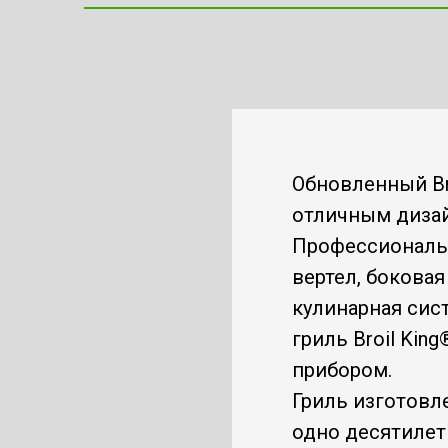
Обновленный Bro
отличным дизай
Профессиональн
вертел, боковая
кулинарная сис
гриль Broil Ki
прибором.
Гриль изготовл
одно десятилет