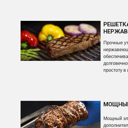
РЕШЕТК
НЕРЖАВ
Прочные ут
нержавеющ
обеспечив
долговечнос
простоту в
МОЩНЫЙ
Мощный эл
дополнител