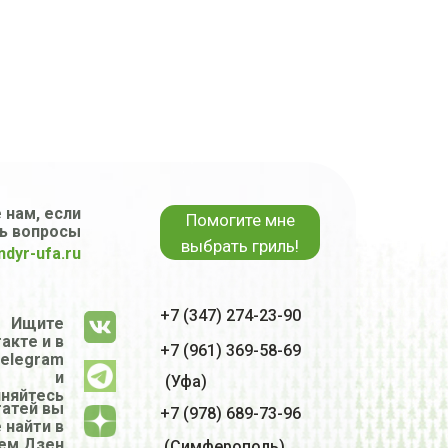
 нам, если
Помогите мне
ь вопросы
выбрать гриль!
ndyr-ufa.ru
+7 (347) 274-23-90
Ищите
акте и в
+7 (961) 369-58-69
elegram
и
(Уфа)
няйтесь
татей вы
+7 (978) 689-73-96
 найти в
ем Дзен
(Симферополь)