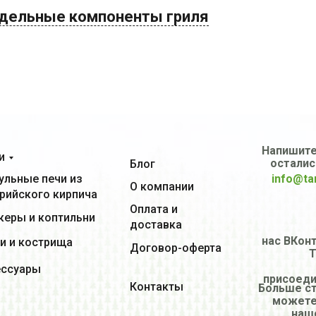
тдельные компоненты гриля
Напишите
и
осталис
Блог
льные печи из
info@ta
О компании
рийского кирпича
Оплата и
еры и коптильни
доставка
нас ВКонт
и и кострища
Договор-оферта
T
ессуары
присоеди
Контакты
Больше с
можете
наш