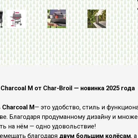
Charсoal M от Char-Broil — новинка 2025 года
ь
Charсoal M
— это удобство, стиль и функцион
ве. Благодаря продуманному дизайну и множ
ть на нём — одно удовольствие!
ремещать благодаря
двум большим колёсам
, 