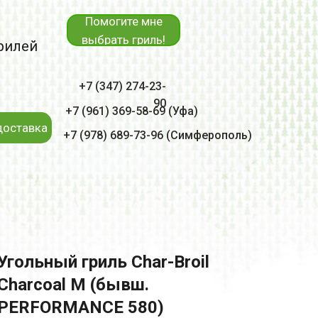
Помогите мне
выбрать гриль!
рилей
+7 (347) 274-23-
90
+7 (961) 369-58-69 (Уфа)
доставка
+7 (978) 689-73-96 (Симферополь)
Угольный гриль Char-Broil
Charcoal M (бывш.
PERFORMANCE 580)