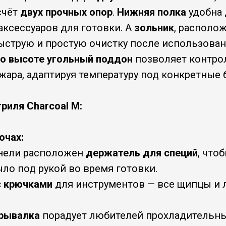
счёт
двух прочных опор
.
Нижняя полка
удобна 
 аксессуаров для готовки. А
зольник
, располо
ыструю и простую очистку после использован
по высоте угольный поддон
позволяет контро
жара, адаптируя температуру под конкретные 
риля Charсoal M:
очах:
анели расположен
держатель для специй
, что
ло под рукой во время готовки.
с крючками
для инструментов — все щипцы и 
крывалка
порадует любителей прохладительны