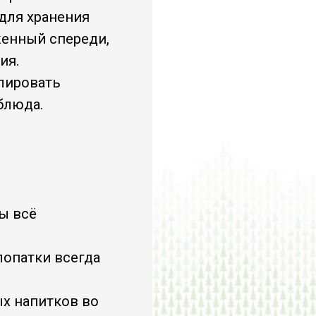
для хранения
женный спереди,
ия.
лировать
блюда.
бы всё
лопатки всегда
х напитков во