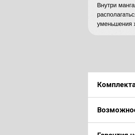
Внутри манг
располагатьс
уменьшения 
Комплекта
Возможное