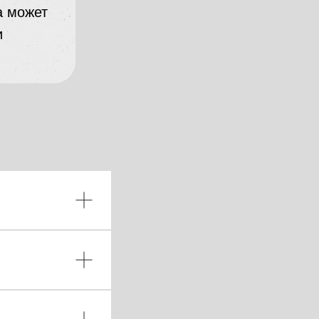
а может
и