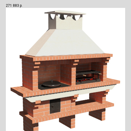
271 883
р.