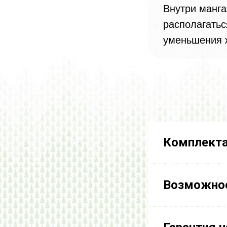
Внутри манг
располагатьс
уменьшения 
Комплекта
Возможное