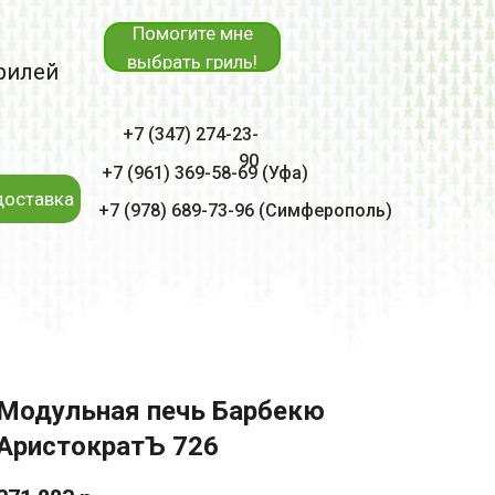
Помогите мне
выбрать гриль!
рилей
+7 (347) 274-23-
90
+7 (961) 369-58-69 (Уфа)
доставка
+7 (978) 689-73-96 (Симферополь)
Модульная печь Барбекю
АристократЪ 726