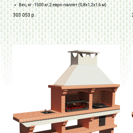
Вес, кг -1500 кг,2 евро-паллет (0,8х1,2х1,6 м)
303 053
р.