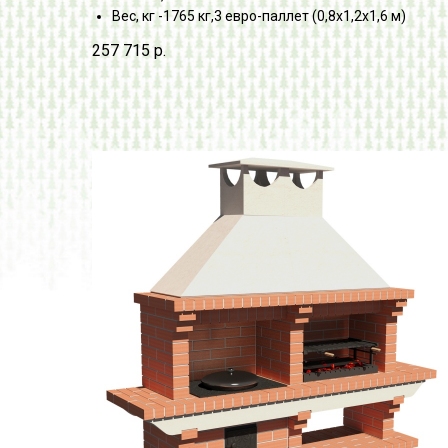
Вес, кг -1765 кг,3 евро-паллет (0,8х1,2х1,6 м)
257 715
р.