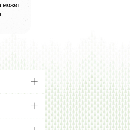
а может
и