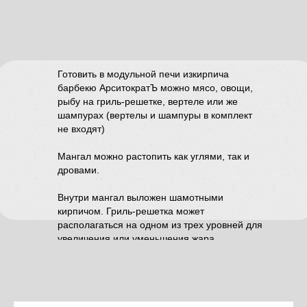
Готовить в модульной печи изкирпича
барбекю АрситократЪ можно мясо, овощи,
рыбу на гриль-решетке, вертеле или же
шампурах (вертелы и шампуры в комплект
не входят)
Мангал можно растопить как углями, так и
дровами.
Внутри мангал выложен шамотными
кирпичом. Гриль-решетка может
располагаться на одном из трех уровней для
увеличения или уменьшения жара.
Эту и другие модульные печи из кирпича в
Уфе можно купить и посмотреть по адресу:
Менделеева, 158, ТК ВДНХ-Дом, салон
ЖилиГрили