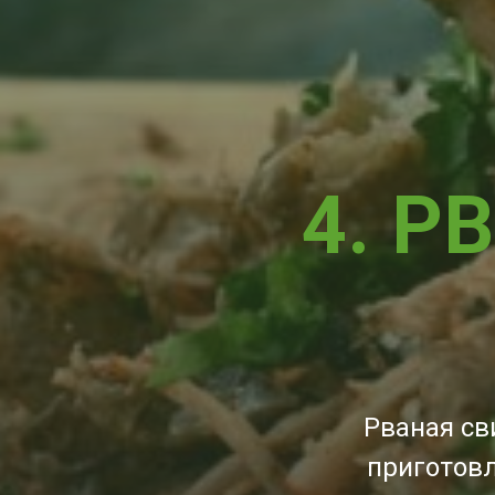
4. Р
Рваная св
приготовл