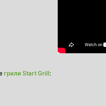
ие
грили Start Grill
: