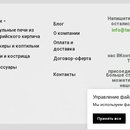
Напишите
и
осталис
Блог
льные печи из
info@ta
О компании
рийского кирпича
Оплата и
еры и коптильни
доставка
нас ВКонт
и и кострища
Договор-оферта
T
ессуары
присоеди
Контакты
Больше с
можете
наш
Управление фай
Мы используем фай
Принять все