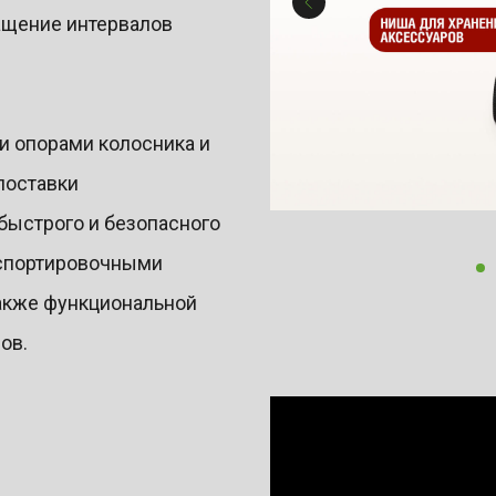
ащение интервалов
 опорами колосника и
поставки
быстрого и безопасного
нспортировочными
акже функциональной
ов.