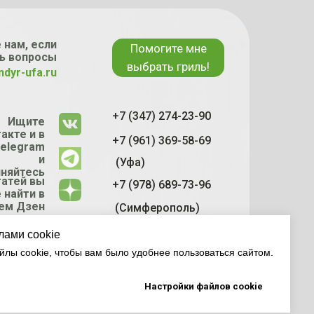
 нам, если
Помогите мне
ь вопросы
выбрать гриль!
ndyr-ufa.ru
+7 (347) 274-23-90
Ищите
акте и в
+7 (961) 369-58-69
elegram
и
(Уфа)
няйтесь
татей вы
+7 (978) 689-73-96
 найти в
ем Дзен
(Симферополь)
канале
лами cookie
лы cookie, чтобы вам было удобнее пользоваться сайтом.
Настройки файлов cookie