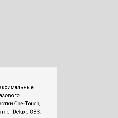
максимальные
газового
стки One-Touch,
mer Deluxe GBS.