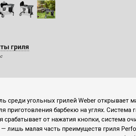
нты гриля
с
ель среди угольных грилей Weber открывает 
я приготовления барбекю на углях. Система 
я срабатывает от нажатия кнопки, система очи
— лишь малая часть преимуществ гриля Perfor