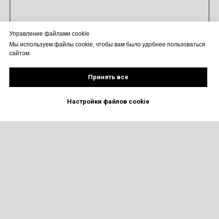
Управление файлами cookie
Мы используем файлы cookie, чтобы вам было удобнее пользоваться
сайтом.
Принять все
Настройки файлов cookie
Грили
Блог
Модульные печи из
Контакты
австрийского кирпича
О компании
Очаги и кострища
Оплата и
доставка
Смокеры и коптильни