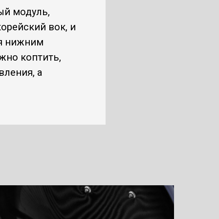
ый модуль,
орейский вок, и
ря нижним
жно коптить,
ления, а