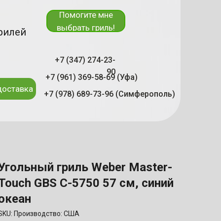
Помогите мне
выбрать гриль!
рилей
+7 (347) 274-23-
90
+7 (961) 369-58-69 (Уфа)
доставка
+7 (978) 689-73-96 (Симферополь)
Угольный гриль Weber Master-
Touch GBS C-5750 57 см, синий
океан
SKU:
Производство: США