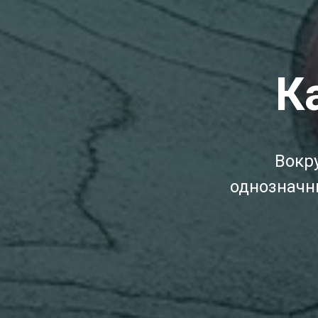
К
Вокру
однозначны