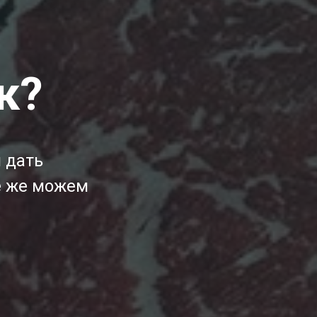
к?
я дать
се же можем