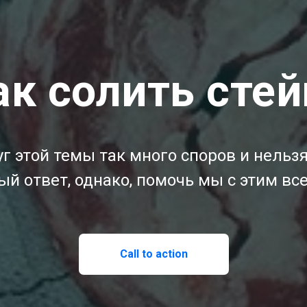
ак солить стей
г этой темы так много споров и нельз
й ответ, однако, помочь мы с этим в
Call to action