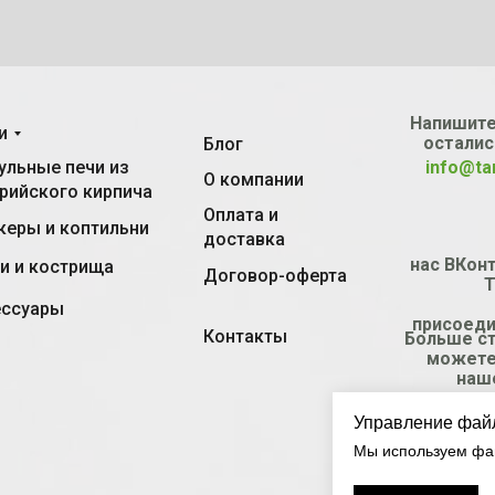
Напишите
и
осталис
Блог
льные печи из
info@ta
О компании
рийского кирпича
Оплата и
еры и коптильни
доставка
нас ВКонт
и и кострища
Договор-оферта
T
ессуары
присоеди
Контакты
Больше с
можете
наш
Управление фай
Мы используем фай