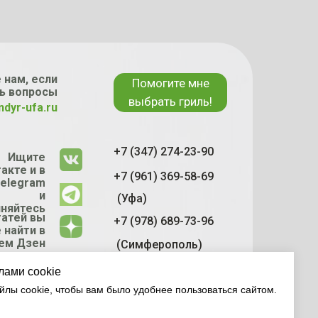
 нам, если
Помогите мне
ь вопросы
выбрать гриль!
ndyr-ufa.ru
+7 (347) 274-23-90
Ищите
акте и в
+7 (961) 369-58-69
elegram
и
(Уфа)
няйтесь
татей вы
+7 (978) 689-73-96
 найти в
ем Дзен
(Симферополь)
канале
лами cookie
лы cookie, чтобы вам было удобнее пользоваться сайтом.