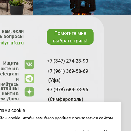
 нам, если
Помогите мне
ь вопросы
выбрать гриль!
ndyr-ufa.ru
+7 (347) 274-23-90
Ищите
акте и в
+7 (961) 369-58-69
elegram
и
(Уфа)
няйтесь
татей вы
+7 (978) 689-73-96
 найти в
ем Дзен
(Симферополь)
канале
лами cookie
лы cookie, чтобы вам было удобнее пользоваться сайтом.