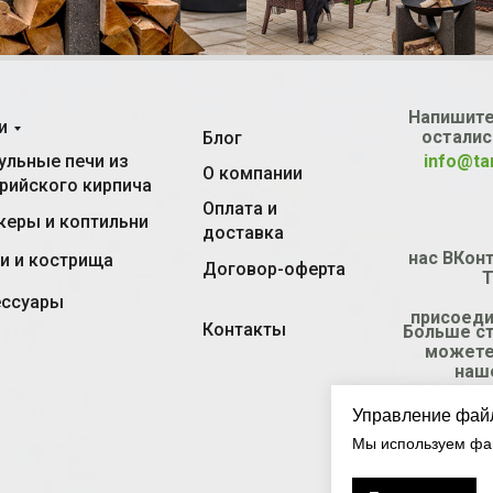
Напишите
и
осталис
Блог
льные печи из
info@ta
О компании
рийского кирпича
Оплата и
еры и коптильни
доставка
нас ВКонт
и и кострища
Договор-оферта
T
ессуары
присоеди
Контакты
Больше с
можете
наш
Управление фай
Мы используем фай