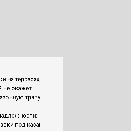
и на террасах,
й не окажет
азонную траву.
надлежности:
авки под казан,