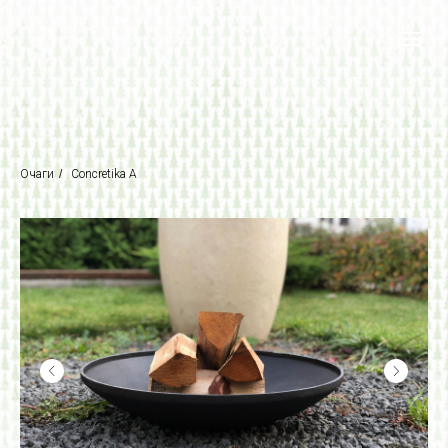
Очаги
/
Concretika A