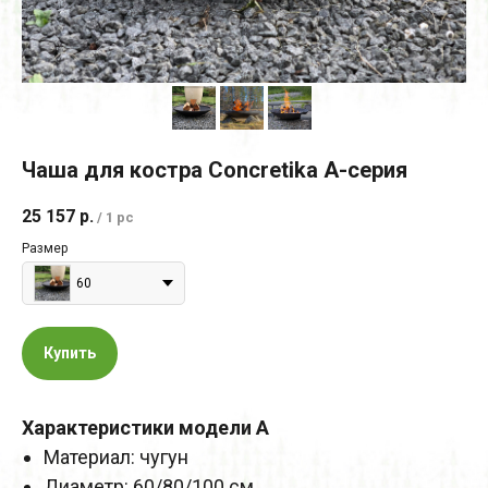
Чаша для костра Concretika A-серия
25 157
р.
/
1 pc
Размер
60
Купить
Характеристики модели A
Материал: чугун
Диаметр: 60/80/100 см