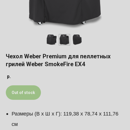
Чехол Weber Premium для пеллетных
грилей Weber SmokeFire EX4
р.
Out of stock
Размеры (В х Ш х Г): 119,38 х 78,74 х 111,76
см