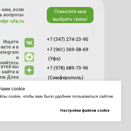
 нам, если
Помогите мне
ь вопросы
выбрать гриль!
ndyr-ufa.ru
+7 (347) 274-23-90
Ищите
акте и в
+7 (961) 369-58-69
elegram
и
(Уфа)
няйтесь
татей вы
+7 (978) 689-73-96
 найти в
ем Дзен
(Симферополь)
канале
лами cookie
лы cookie, чтобы вам было удобнее пользоваться сайтом.
Настройки файлов cookie