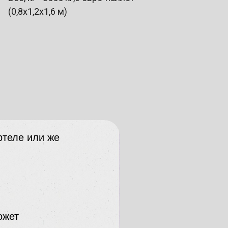
(0,8х1,2х1,6 м)
ртеле или же
ожет