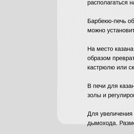
располагаться н
Барбекю-печь об
можно установит
На место казана
образом преврат
кастрюлю или ск
В печи для каза
золы и регулиро
Для увеличения
дымохода. Разме