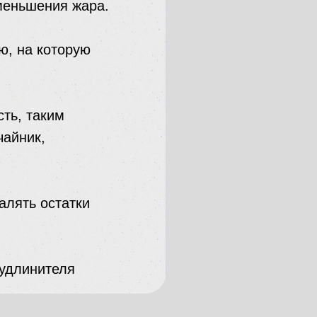
уменьшения жара.
ю, на которую
ть, таким
чайник,
алять остатки
 удлинителя