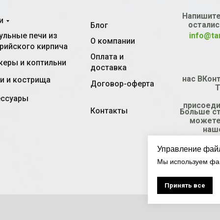
Напишите
и
осталис
Блог
льные печи из
info@ta
О компании
рийского кирпича
Оплата и
еры и коптильни
доставка
нас ВКонт
и и кострища
Договор-оферта
T
ессуары
присоеди
Контакты
Больше с
можете
наш
Управление фай
Мы используем фай
Принять все