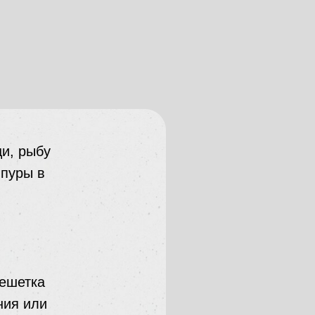
щи, рыбу
мпуры в
решетка
ния или