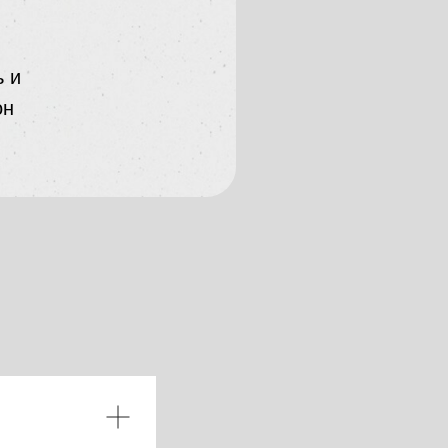
ь и
он